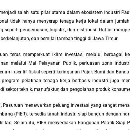
enjadi salah satu pilar utama dalam ekosistem industri Pasu
sional tidak hanya menyerap tenaga kerja lokal dalam jumlah
seperti pengemasan, logistik, dan distribusi. Hal ini memp
berkelanjutan, dan bernilai tambah tinggi di Jawa Timur.
an terus memperkuat iklim investasi melalui berbagai kebi
inan melalui Mal Pelayanan Publik, perluasan zona indus
ian insentif fiskal seperti keringanan Pajak Bumi dan Bang
 program pelatihan tenaga kerja berbasis industri juga m
i sektor teknik, manufaktur, dan pengolahan produk konsume
tri, Pasuruan menawarkan peluang investasi yang sangat menar
mbang (PIER), tersedia tanah industri siap bangun dengan har
utilitas. Selain itu, PIER menyediakan Bangunan Pabrik Siap